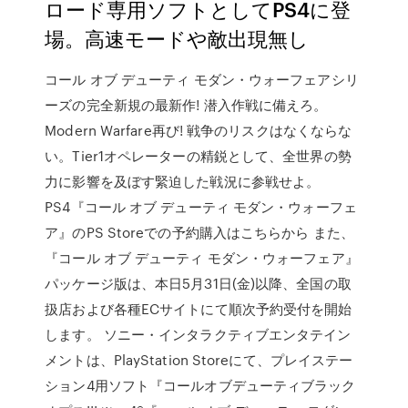
ロード専用ソフトとしてPS4に登
場。高速モードや敵出現無し
コール オブ デューティ モダン・ウォーフェアシリ
ーズの完全新規の最新作! 潜入作戦に備えろ。
Modern Warfare再び! 戦争のリスクはなくならな
い。Tier1オペレーターの精鋭として、全世界の勢
力に影響を及ぼす緊迫した戦況に参戦せよ。
PS4『コール オブ デューティ モダン・ウォーフェ
ア』のPS Storeでの予約購入はこちらから また、
『コール オブ デューティ モダン・ウォーフェア』
パッケージ版は、本日5月31日(金)以降、全国の取
扱店および各種ECサイトにて順次予約受付を開始
します。 ソニー・インタラクティブエンタテイン
メントは、PlayStation Storeにて、プレイステー
ション4用ソフト『コールオブデューティブラック