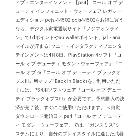
ィブ・エンタテインメント 【ps4】 コール オブ デ
ューティ インフィニット・ウォーフェア レガシー
エディション pcjs-44502 pcjs44502をお得に買う
なら、デジタル家電通販サイト「ノジマオンライ
ン」で! dポイントやau walletポイント、jal・ana
マイルが貯まる! ソニー・インタラクティブエンタ
テインメントは4月8日、PlayStation 4ソフト『コ
ール オブ デューティ モダン・ウォーフェア』『コ
ール オブ ※『コール オブ デューティ ブラックオ
プスIII』用マップ｢Back in Black｣をご利用いただ
くには、PS4用ソフトウェア『コール オブ デュー
ティ ブラックオプスIII』が必要です。予約購入の決
済が完了後、すぐにご使用いただけます。 ＜自動
ダウンロード開始日＞ ps4『コール オブ デューテ
ィ モダン・ウォーフェア』では、“ガンスミス”シ
ステムにより、自分のプレイスタイルに適した武器