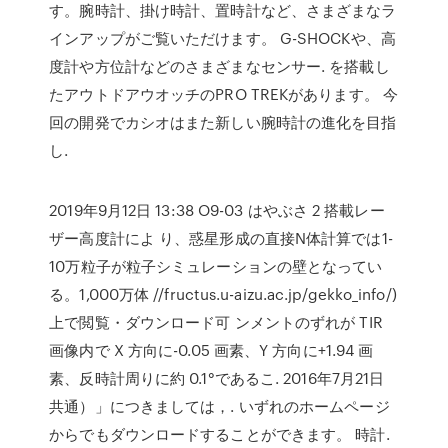
す。腕時計、掛け時計、置時計など、さまざまなラ
インアップがご覧いただけます。 G-SHOCKや、高
度計や方位計などのさまざまなセンサー. を搭載し
たアウトドアウオッチのPRO TREKがあります。 今
回の開発でカシオはまた新しい腕時計の進化を目指
し.
2019年9月12日 13:38 O9-03 はやぶさ 2 搭載レー
ザー高度計によ り、惑星形成の直接N体計算では1-
10万粒子が粒子シミュレーションの壁となってい
る。1,000万体 //fructus.u-aizu.ac.jp/gekko_info/)
上で閲覧・ダウンロード可 ンメントのずれが TIR
画像内で X 方向に-0.05 画素、Y 方向に+1.94 画
素、反時計周りに約 0.1°であるこ. 2016年7月21日
共通）」につきましては，. いずれのホームページ
からでもダウンロードすることができます。 時計.