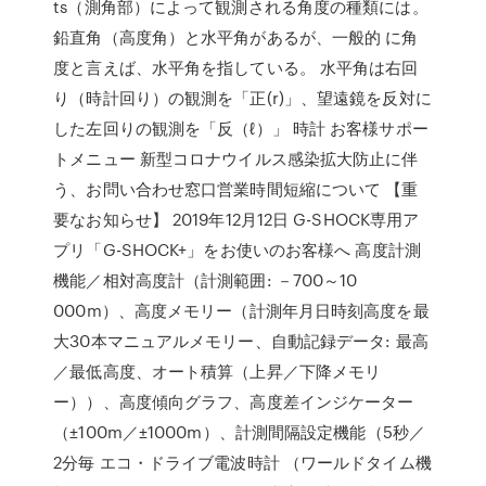
ts（測角部）によって観測される角度の種類には。
鉛直角（高度角）と水平角があるが、一般的 に角
度と言えば、水平角を指している。 水平角は右回
り（時計回り）の観測を「正(r)」、望遠鏡を反対に
した左回りの観測を「反（ℓ）」 時計 お客様サポー
トメニュー 新型コロナウイルス感染拡大防止に伴
う、お問い合わせ窓口営業時間短縮について 【重
要なお知らせ】 2019年12月12日 G-SHOCK専用ア
プリ「G-SHOCK+」をお使いのお客様へ 高度計測
機能／相対高度計（計測範囲: －700～10
000m）、高度メモリー（計測年月日時刻高度を最
大30本マニュアルメモリー、自動記録データ: 最高
／最低高度、オート積算（上昇／下降メモリ
ー））、高度傾向グラフ、高度差インジケーター
（±100m／±1000m）、計測間隔設定機能（5秒／
2分毎 エコ・ドライブ電波時計 （ワールドタイム機