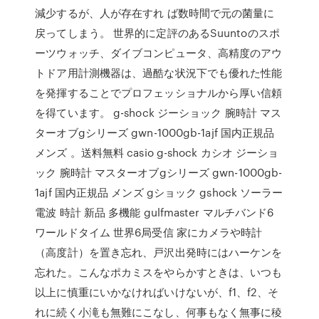
減少するが、人が存在すれ ば数時間で元の菌量に
戻ってしまう。 世界的に定評のあるSuuntoのスポ
ーツウォッチ、ダイブコンピュータ、高精度のアウ
トドア用計測機器は、過酷な状況下でも優れた性能
を発揮することでプロフェッショナルから厚い信頼
を得ています。 g-shock ジーショック 腕時計 マス
ターオブgシリーズ gwn-1000gb-1ajf 国内正規品
メンズ 。送料無料 casio g-shock カシオ ジーショ
ック 腕時計 マスターオブgシリーズ gwn-1000gb-
1ajf 国内正規品 メンズ gショック gshock ソーラー
電波 時計 新品 多機能 gulfmaster マルチバンド6
ワールドタイム 世界6局受信 家にカメラや時計
（高度計）を置き忘れ、戸沢出発時にはハーケンを
忘れた。こんなポカミスをやらかすときは、いつも
以上に慎重にいかなければいけないが、f1、f2、そ
れに続く小滝も無難にこなし、何事もなく無事に稜