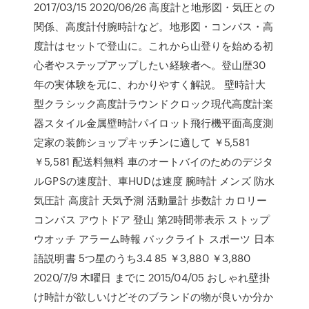
2017/03/15 2020/06/26 高度計と地形図・気圧との
関係、高度計付腕時計など。地形図・コンパス・高
度計はセットで登山に。これから山登りを始める初
心者やステップアップしたい経験者へ。登山歴30
年の実体験を元に、わかりやすく解説。 壁時計大
型クラシック高度計ラウンドクロック現代高度計楽
器スタイル金属壁時計パイロット飛行機平面高度測
定家の装飾ショップキッチンに適して ￥5,581
￥5,581 配送料無料 車のオートバイのためのデジタ
ルGPSの速度計、車HUDは速度 腕時計 メンズ 防水
気圧計 高度計 天気予測 活動量計 歩数計 カロリー
コンパス アウトドア 登山 第2時間帯表示 ストップ
ウオッチ アラーム時報 バックライト スポーツ 日本
語説明書 5つ星のうち3.4 85 ￥3,880 ￥3,880
2020/7/9 木曜日 までに 2015/04/05 おしゃれ壁掛
け時計が欲しいけどそのブランドの物が良いか分か