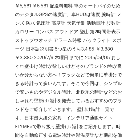
￥5,581 ￥5,581 配送料無料 車のオートバイのため
のデジタルGPSの速度計、車HUDは速度 腕時計 メ
ンズ 防水 気圧計 高度計 天気予測 活動量計 歩数計
カロリー コンパス アウトドア 登山 第2時間帯表示
ストップウオッチ アラーム時報 バックライト スポ
ーツ 日本語説明書 5つ星のうち3.4 85 ￥3,880
￥3,880 2020/7/9 木曜日 までに 2015/04/05 おし
ゃれ壁掛け時計が欲しいけどそのブランドの物が良
いか分からない方へ！フックなどで簡単に壁掛けで
きる時計って多いんです。そこで今回は、シンプル
で安いものやデジタル時計、北欧系の時計などのお
しゃれな壁掛け時計を発売しているおすすめのブラ
ンドをご紹介していきます。 壁掛け時計一覧で
す。日本最大級の家具・インテリア通販サイト
FLYMEeで取り扱う壁掛け時計をご紹介します。時
間を自動修正する電波時計や湿温度計など機能を備