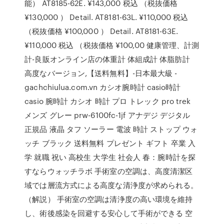
能） AT8185-62E. ¥143,000 税込 （税抜価格
¥130,000 ） Detail. AT8181-63L. ¥110,000 税込
（税抜価格 ¥100,000 ） Detail. AT8181-63E.
¥110,000 税込 （税抜価格 ¥100,00 健康管理、計測
計-良販オンライン店の体重計 体組成計 体脂肪計
高度なバージョン,【送料無料】-日本最大級 -
gachchiulua.com.vn カシオ腕時計 casio時計
casio 腕時計 カシオ 時計 プロ トレック pro trek
メンズ グレー prw-6100fc-1jf アナデジ デジタル
正規品 液晶 タフ ソーラー 電波 時計 ストップ ウォ
ッチ ブラック 送料無料 プレゼント ギフト 卒業 入
学 就職 祝い 高校生 大学生 社会人 春：腕時計を探
すならウォッチラボ 手術室の空調は、高度清潔区
域では層流方式による高度な清浄度が求められる。
（解説） 手術室の空調は清浄度の高い環境を維持
し、術後感染を回避する安心して手術ができる 空