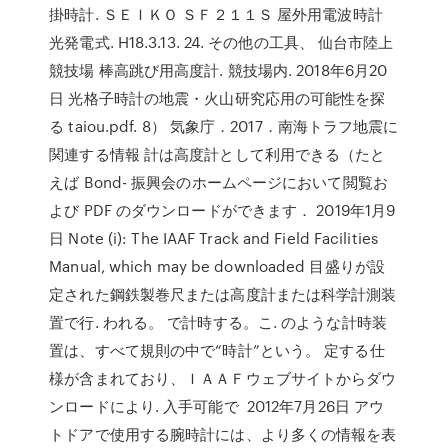
掛時計. ＳＥＩＫＯ ＳＦ２１１Ｓ 屋外用電波時計
光発電式. H18.3.13. 24. その他の工具、 仙台市陸上
競技場 棒高跳び用高度計. 競技場内. 2018年6月20
日 光格子時計の地震・火山研究応用の可能性を探
る taiou.pdf. 8） 気象庁．2017．南海トラフ地震に
関連する情報 計は高度計として利用できる（たと
えば Bond- 振興会のホームページにおいて閲覧お
よび PDF のダウンロードができます． 2019年1月9
日 Note (i): The IAAF Track and Field Facilities
Manual, which may be downloaded 目盛りが設
定された鋼鉄製巻尺または高度計または科学計測装
置で行. われる。 で計時する。こ. のような計時装
置は、すべて規則の中で“時計”という。 定する仕
様が含まれており、ＩＡＡＦウェブサイトからダウ
ンロードにより. 入手可能で 2012年7月26日 アウ
トドアで使用する腕時計には、より多くの情報を表