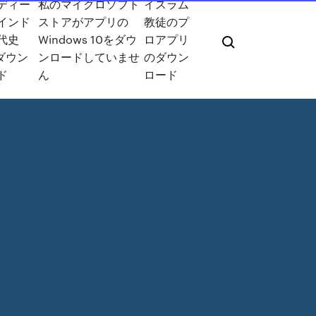
ディー
私のマイクロソフト
イスラム
インド
ストアがアプリの
教徒のプ
代史
Windows 10をダウ
ロアプリ
Fダウン
ンロードしていませ
のダウン
ド
ん
ロード