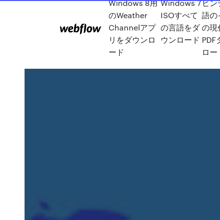
Windows 8用
Windows 7
ヒン
のWeather
ISOすべて
語の
Channelアプ
の言語をダ
の現
リをダウンロ
ウンロード
PD
ード
ロー