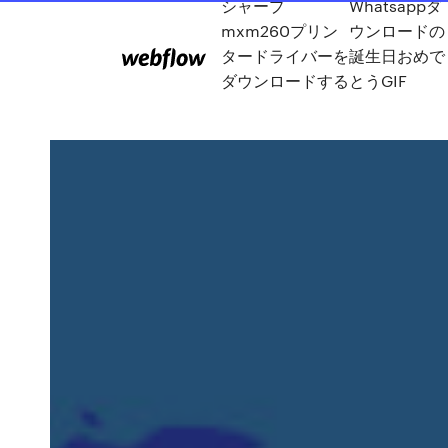
シャープ
Whatsappダ
mxm260プリン
ウンロードの
タードライバーを
誕生日おめで
ダウンロードする
とうGIF