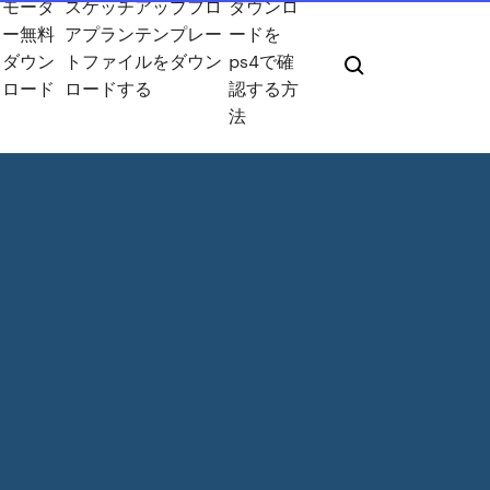
モータ
スケッチアップフロ
ダウンロ
ー無料
アプランテンプレー
ードを
ダウン
トファイルをダウン
ps4で確
ロード
ロードする
認する方
法