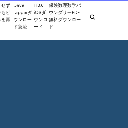
ドせず
Dave
11.0.1
保険数理数学バ
でもビ
rapperダ
iOSダ
ウンダリーPDF
ルを再
ウンロー
ウンロ
無料ダウンロー
ド急流
ード
ド